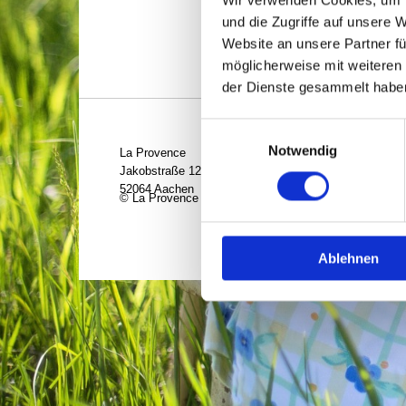
und die Zugriffe auf unsere 
Website an unsere Partner fü
möglicherweise mit weiteren
der Dienste gesammelt habe
Einwilligungsauswahl
Notwendig
La Provence
Telefo
Jakobstraße 120
Telefa
52064 Aachen
Email:
© La Provence aus Aachen -
Startseite
|
Kontakt
|
Imp
Ablehnen