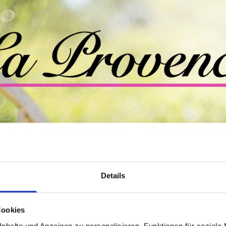
it
Trauer
Dekoration
Kontakt &
Details
e Baustelle in der Jakobstraße nähert sich der Vollend
Cookies
in wenigen Tagen, also ENDE APRIL ist es soweit:
nhalte und Anzeigen zu personalisieren, Funktionen für soziale