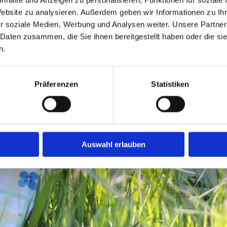
Endlich ungehinderter Einkauf in allen Geschäften
Website zu analysieren. Außerdem geben wir Informationen zu I
r soziale Medien, Werbung und Analysen weiter. Unsere Partner
 Daten zusammen, die Sie ihnen bereitgestellt haben oder die s
n.
Präferenzen
Statistiken
n:
0241 37979
x: 0241 95498116
 info@blumen-la-provence.de
ressum & Datenschutz
Auswahl erlauben