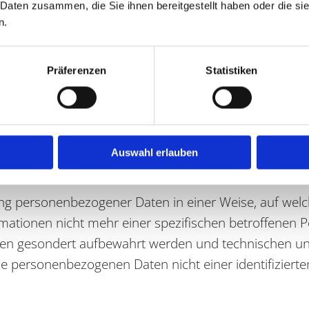
 Daten zusammen, die Sie ihnen bereitgestellt haben oder die s
n.
erten Verarbeitung personenbezogener Daten, die darin 
Präferenzen
Statistiken
erden, um bestimmte persönliche Aspekte, die sich 
 bezüglich Arbeitsleistung, wirtschaftlicher Lage, Ge
n, Aufenthaltsort oder Ortswechsel dieser natürlichen 
Auswahl erlauben
ung personenbezogener Daten in einer Weise, auf we
rmationen nicht mehr einer spezifischen betroffenen
ionen gesondert aufbewahrt werden und technischen 
ie personenbezogenen Daten nicht einer identifizierten