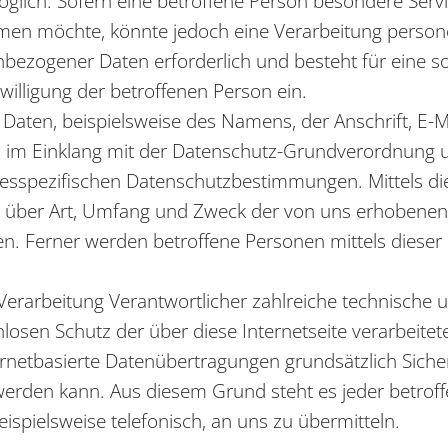
lich. Sofern eine betroffene Person besondere Ser
hmen möchte, könnte jedoch eine Verarbeitung person
nbezogener Daten erforderlich und besteht für eine so
willigung der betroffenen Person ein.
Daten, beispielsweise des Namens, der Anschrift, E
ets im Einklang mit der Datenschutz-Grundverordnung
desspezifischen Datenschutzbestimmungen. Mittels d
t über Art, Umfang und Zweck der von uns erhobenen,
. Ferner werden betroffene Personen mittels dieser 
e Verarbeitung Verantwortlicher zahlreiche technisc
nlosen Schutz der über diese Internetseite verarbei
rnetbasierte Datenübertragungen grundsätzlich Siche
 werden kann. Aus diesem Grund steht es jeder betro
ispielsweise telefonisch, an uns zu übermitteln.