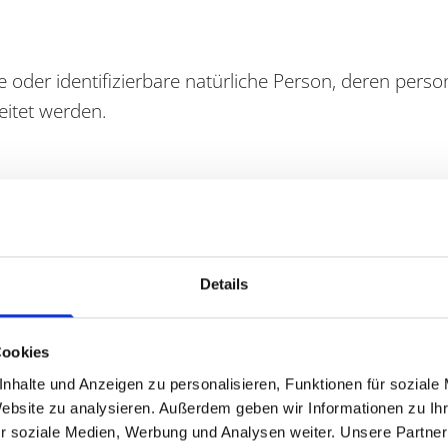
erte oder identifizierbare natürliche Person, deren pe
eitet werden.
 Hilfe automatisierter Verfahren ausgeführte Vorgang 
 Daten wie das Erheben, das Erfassen, die Organisa
 Auslesen, das Abfragen, die Verwendung, die Offenl
Details
r Bereitstellung, den Abgleich oder die Verknüpfung,
Cookies
nhalte und Anzeigen zu personalisieren, Funktionen für soziale
ie Markierung gespeicherter personenbezogener Daten 
Website zu analysieren. Außerdem geben wir Informationen zu I
r soziale Medien, Werbung und Analysen weiter. Unsere Partner