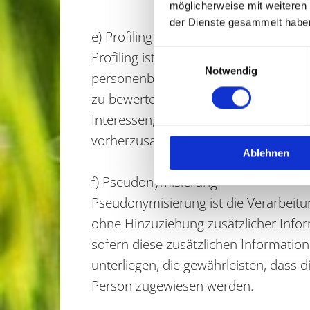
möglicherweise mit weiteren
der Dienste gesammelt habe
e) Profiling
Einwilligungsauswahl
Profiling ist jede Art der automatisi
Notwendig
personenbezogenen Daten verwendet w
zu bewerten, insbesondere, um Aspekte
Interessen, Zuverlässigkeit, Verhalte
vorherzusagen.
Ablehnen
f) Pseudonymisierung
Pseudonymisierung ist die Verarbeit
ohne Hinzuziehung zusätzlicher Info
sofern diese zusätzlichen Informat
unterliegen, die gewährleisten, dass d
Person zugewiesen werden.