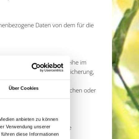
rsonenbezogene Daten von dem für die
oder jede solche Vorgangsreihe im
tion, das Ordnen, die Speicherung,
egung durch Übermittlung,
Über Cookies
 die Einschränkung, das Löschen oder
 Medien anbieten zu können
mit dem Ziel, ihre künftige
hrer Verwendung unserer
 führen diese Informationen